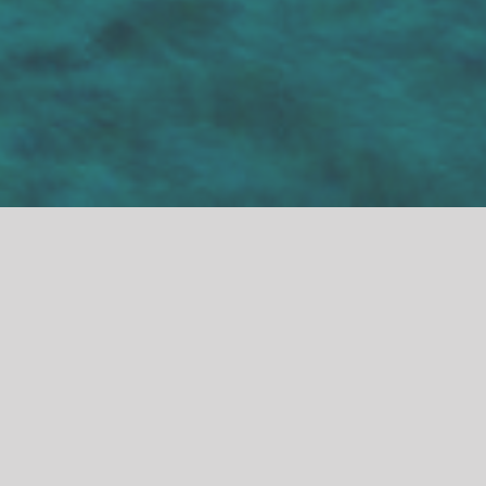
flow
según la psicología:
1.flow es el estado que alcanza un
individuo cuando está totalmente